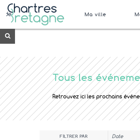
Aller
au
Ma ville
M
contenu
Bienvenue sur le site de la ville de Chartres de 
Ville Zéro phyto / 4 fleurs
Rechercher
Tous les événeme
Retrouvez ici les prochains évé
Date
FILTRER PAR