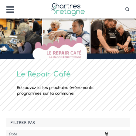
Aller
Menu
au
Rec
contenu
Bienvenue sur le site de la ville de Chartr
Ville Zéro phyto / 4 fleurs
Le Repair Café
Retrouvez ici les prochains événements
programmés sur la commune.
FILTRER PAR
Date