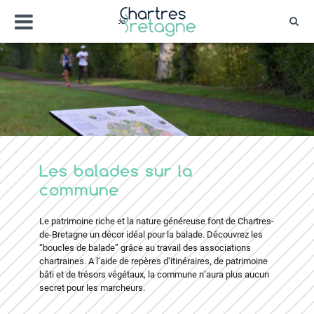
Aller
Menu
au
Rec
contenu
Bienvenue sur le site de la ville de Chartr
Ville Zéro phyto / 4 fleurs
Les balades sur la
commune
Le patrimoine riche et la nature généreuse font de Chartres-
de-Bretagne un décor idéal pour la balade. Découvrez les
“boucles de balade” grâce au travail des associations
chartraines. A l’aide de repères d’itinéraires, de patrimoine
bâti et de trésors végétaux, la commune n’aura plus aucun
secret pour les marcheurs.