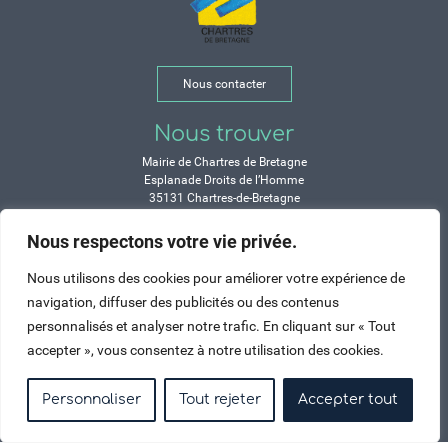
Nous contacter
Nous trouver
Mairie de Chartres de Bretagne
Esplanade Droits de l’Homme
35131 Chartres-de-Bretagne
Tél. 02 99 77 13 00
Nous respectons votre vie privée.
Horaires
Nous utilisons des cookies pour améliorer votre expérience de
Durant les congés d’été :
navigation, diffuser des publicités ou des contenus
Lundi, mardi, mercredi et vendredi :
personnalisés et analyser notre trafic. En cliquant sur « Tout
de 9h à 12h et de 14h à 17h
accepter », vous consentez à notre utilisation des cookies.
Jeudi : de 9h à 12h et de 15h à 17h
Samedi : fermé
Personnaliser
Tout rejeter
Accepter tout
Crédits
Mentions légales
Contactez-nous
Plan du site