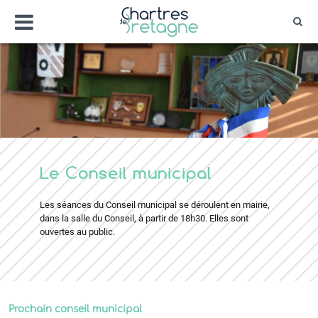
Aller
Menu
au
Rec
contenu
Bienvenue sur le site de la ville de Chartr
Ville Zéro phyto / 4 fleurs
Le Conseil municipal
Les séances du Conseil municipal se déroulent en mairie,
dans la salle du Conseil, à partir de 18h30. Elles sont
ouvertes au public.
Prochain conseil municipal