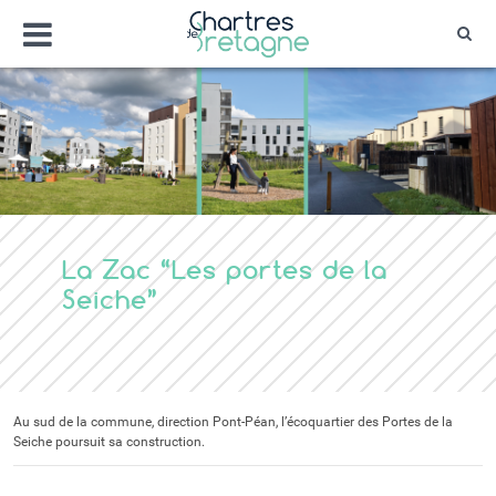
Aller
Menu
au
Rec
contenu
Bienvenue sur le site de la ville de Chartr
Ville Zéro phyto / 4 fleurs
La Zac “Les portes de la
Seiche”
Au sud de la commune, direction Pont-Péan, l’écoquartier des Portes de la
Seiche poursuit sa construction.