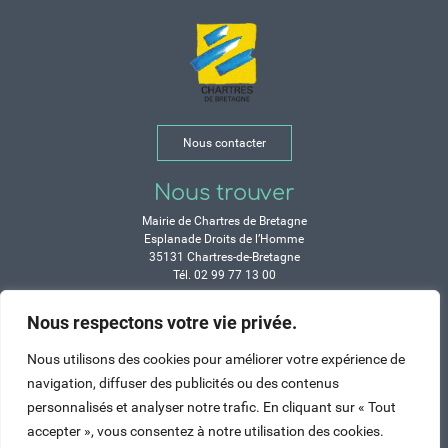
Nous contacter
Nous trouver
Mairie de Chartres de Bretagne
Esplanade Droits de l’Homme
35131 Chartres-de-Bretagne
Tél. 02 99 77 13 00
Nous respectons votre vie privée.
Horaires
Durant les congés d’été :
Nous utilisons des cookies pour améliorer votre expérience de
Lundi, mardi, mercredi et vendredi :
navigation, diffuser des publicités ou des contenus
de 9h à 12h et de 14h à 17h
personnalisés et analyser notre trafic. En cliquant sur « Tout
Jeudi : de 9h à 12h et de 15h à 17h
Samedi : fermé
accepter », vous consentez à notre utilisation des cookies.