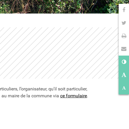
Pa
Pa
Im
En
Co
Ag
Ré
uliers, l’organisateur, qu’il soit particulier,
ion au maire de la commune via
ce formulaire
.