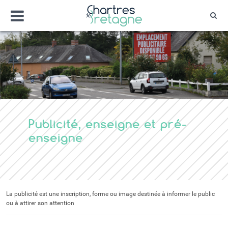
Aller
Menu
au
Rec
contenu
Bienvenue sur le site de la ville de Chartr
Ville Zéro phyto / 4 fleurs
Publicité, enseigne et pré-
enseigne
La publicité est une inscription, forme ou image destinée à informer le public
ou à attirer son attention