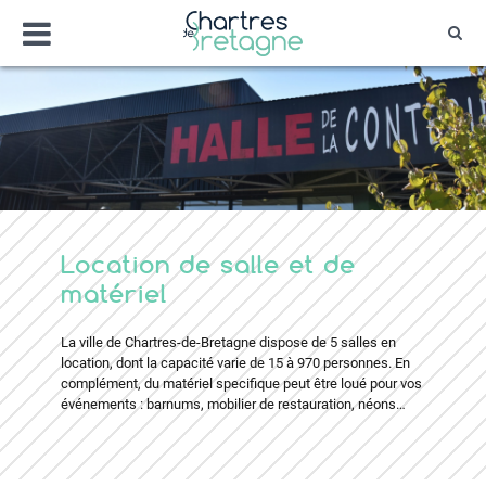
Aller
Menu
au
Rec
contenu
Bienvenue sur le site de la ville de Chartr
Ville Zéro phyto / 4 fleurs
Location de salle et de
matériel
La ville de Chartres-de-Bretagne dispose de 5 salles en
location, dont la capacité varie de 15 à 970 personnes. En
complément, du matériel specifique peut être loué pour vos
événements : barnums, mobilier de restauration, néons…