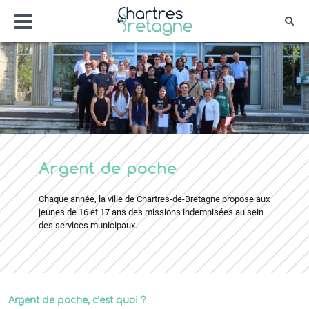
Aller
Menu
au
Rec
contenu
Bienvenue sur le site de la ville de Chartr
Ville Zéro phyto / 4 fleurs
Argent de poche
Chaque année, la ville de Chartres-de-Bretagne propose aux
jeunes de 16 et 17 ans des missions indemnisées au sein
des services municipaux.
Argent de poche, c’est quoi ?