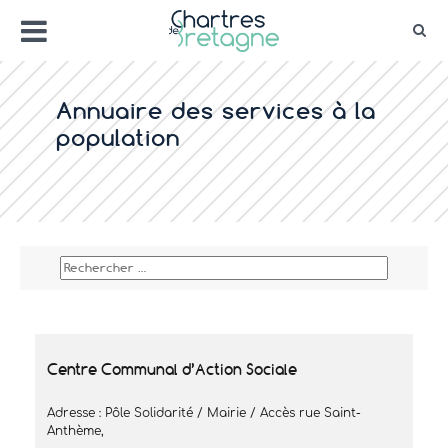
Aller
Menu
au
Rec
contenu
Bienvenue sur le site de la ville de Chartr
Ville Zéro phyto / 4 fleurs
Annuaire des services à la
population
Centre Communal d’Action Sociale
Adresse : Pôle Solidarité / Mairie / Accès rue Saint-
Anthème,