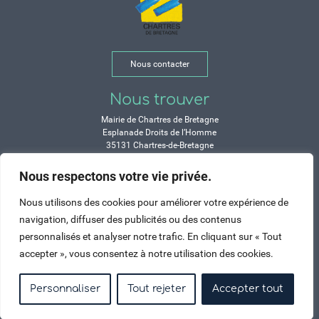
Nous contacter
Nous trouver
Mairie de Chartres de Bretagne
Esplanade Droits de l’Homme
35131 Chartres-de-Bretagne
Tél. 02 99 77 13 00
Nous respectons votre vie privée.
Horaires
Nous utilisons des cookies pour améliorer votre expérience de
Durant les congés d’été :
navigation, diffuser des publicités ou des contenus
Lundi, mardi, mercredi et vendredi :
personnalisés et analyser notre trafic. En cliquant sur « Tout
de 9h à 12h et de 14h à 17h
accepter », vous consentez à notre utilisation des cookies.
Jeudi : de 9h à 12h et de 15h à 17h
Samedi : fermé
Personnaliser
Tout rejeter
Accepter tout
Crédits
Mentions légales
Contactez-nous
Plan du site