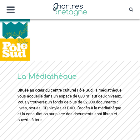
Aller
Menu
au
Rec
contenu
Bienvenue sur le site de la ville de Chartr
Ville Zéro phyto / 4 fleurs
La Médiathèque
Située au cœur du centre culturel Pôle Sud, la médiathèque
vous accueille dans un espace de 800 m² sur deux niveaux.
Vous y trouverez un fonds de plus de 32 000 documents :
livres, revues, CD, vinyles et DVD. L’accès à la médiathèque
et la consultation sur place des documents sont libres et
ouverts à tous.