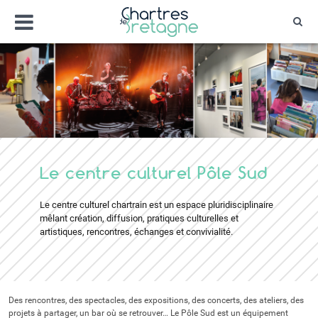
Aller
Menu
au
Rec
contenu
Bienvenue sur le site de la ville de Chartr
Ville Zéro phyto / 4 fleurs
Le centre culturel Pôle Sud
Le centre culturel chartrain est un espace pluridisciplinaire
mêlant création, diffusion, pratiques culturelles et
artistiques, rencontres, échanges et convivialité.
Des rencontres, des spectacles, des expositions, des concerts, des ateliers, des
projets à partager, un bar où se retrouver… Le Pôle Sud est un équipement