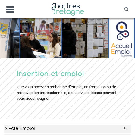
Aller
Menu
au
Rec
contenu
Bienvenue sur le site de la ville de Chartr
Ville Zéro phyto / 4 fleurs
Insertion et emploi
Que vous soyez en recherche d’emploi, de formation ou de
reconversion professionnelle, des services locaux peuvent
vous accompagner
> Pôle Emploi