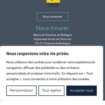
Nous contacter
Nous trouver
Mairie de Chartres de Bretagne
Esplanade Droits de l’Homme
35131 Chartres-de-Bretagne
Tél. 02 99 77 13 00
Nous respectons votre vie privée.
Horaires
Nous utilisons des cookies pour améliorer votre expérience de
Durant les congés d’été :
navigation, diffuser des publicités ou des contenus
Lundi, mardi, mercredi et vendredi :
personnalisés et analyser notre trafic. En cliquant sur « Tout
de 9h à 12h et de 14h à 17h
accepter », vous consentez à notre utilisation des cookies.
Jeudi : de 9h à 12h et de 15h à 17h
Samedi : fermé
Personnaliser
Tout rejeter
Accepter tout
Crédits
Mentions légales
Contactez-nous
Plan du site
Haut de page