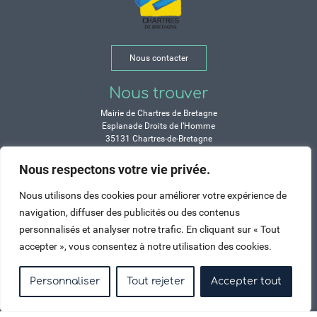
Nous contacter
Nous trouver
Mairie de Chartres de Bretagne
Esplanade Droits de l’Homme
35131 Chartres-de-Bretagne
Tél. 02 99 77 13 00
Nous respectons votre vie privée.
Horaires
Nous utilisons des cookies pour améliorer votre expérience de
Durant les congés d’été :
navigation, diffuser des publicités ou des contenus
Lundi, mardi, mercredi et vendredi :
personnalisés et analyser notre trafic. En cliquant sur « Tout
de 9h à 12h et de 14h à 17h
accepter », vous consentez à notre utilisation des cookies.
Jeudi : de 9h à 12h et de 15h à 17h
Samedi : fermé
Personnaliser
Tout rejeter
Accepter tout
Crédits
Mentions légales
Contactez-nous
Plan du site