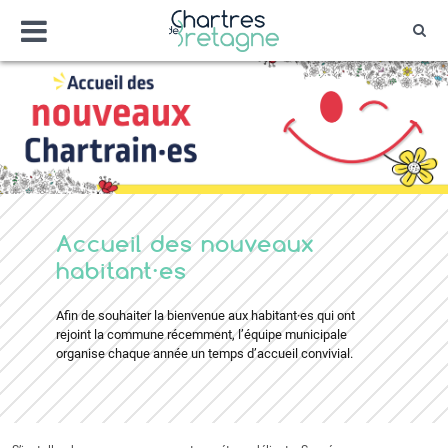
Aller
Menu
au
Rec
contenu
Bienvenue sur le site de la ville de Chartr
Ville Zéro phyto / 4 fleurs
Accueil des nouveaux
habitant·es
Afin de souhaiter la bienvenue aux habitant·es qui ont
rejoint la commune récemment, l’équipe municipale
organise chaque année un temps d’accueil convivial.