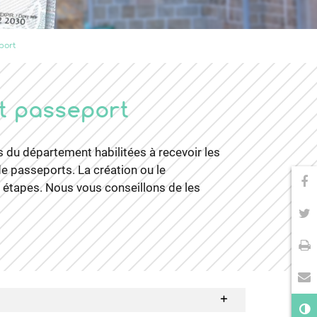
port
et passeport
 du département habilitées à recevoir les
e passeports. La création ou le
Pa
rs étapes. Nous vous conseillons de les
Pa
Im
En
Co