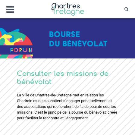
Aller
Menu
au
Rec
contenu
Bienvenue sur le site de la ville de Chartr
Ville Zéro phyto / 4 fleurs
Consulter les missions de
bénévolat
La Ville de Chartres-de-Bretagne met en relation les
Chartrain·es qui souhaitent s’engager ponctuellement et
des associations qui recherchent de l’aide pour de courtes
missions. C’est le principe de la bourse du bénévolat, créée
pour faciliter la rencontre et l’engagement.