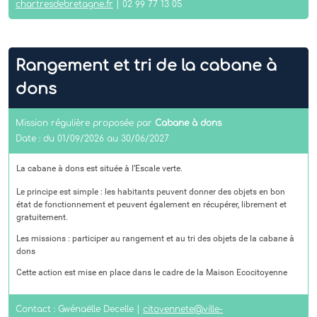
chartresdebretagne.fr
| 02 99 77 13 05
Rangement et tri de la cabane à
dons
Mission régulière proposée par
Cabane à dons
Date : du 01/09/2026 au 30/06/2027
La cabane à dons est située à l’Escale verte.
Le principe est simple : les habitants peuvent donner des objets en bon
état de fonctionnement et peuvent également en récupérer, librement et
gratuitement.
Les missions : participer au rangement et au tri des objets de la cabane à
dons
Cette action est mise en place dans le cadre de la Maison Ecocitoyenne
Contact : Gwénaëlle Decelle |
citoyennete@ville-