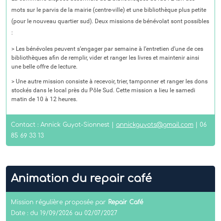
mots sur le parvis de la mairie (centre-ville) et une bibliothèque plus petite
(pour le nouveau quartier sud). Deux missions de bénévolat sont possibles
:
> Les bénévoles peuvent s’engager par semaine à l’entretien d’une de ces
bibliothèques afin de remplir, vider et ranger les livres et maintenir ainsi
une belle offre de lecture.
> Une autre mission consiste à recevoir, trier, tamponner et ranger les dons
stockés dans le local près du Pôle Sud. Cette mission a lieu le samedi
matin de 10 à 12 heures.
Contact : Annick Guyot-Sionnest |
annickguyots@gmail.com
| 06
85 69 33 13
Animation du repair café
Mission régulière proposée par
Repair Café
Date : du 19/09/2026 au 02/07/2027