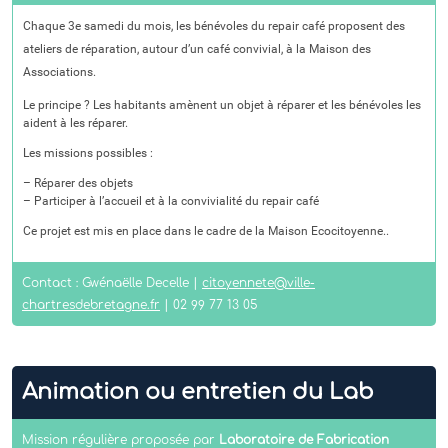
Chaque 3e samedi du mois, les bénévoles du repair café proposent des
ateliers de réparation, autour d’un café convivial, à la Maison des
Associations.
Le principe ? Les habitants amènent un objet à réparer et les bénévoles les
aident à les réparer.
Les missions possibles :
– Réparer des objets
– Participer à l’accueil et à la convivialité du repair café
Ce projet est mis en place dans le cadre de la Maison Ecocitoyenne..
Contact : Gwénaëlle Decelle |
citoyennete@ville-
chartresdebretagne.fr
| 02 99 77 13 05
Animation ou entretien du Lab
Mission régulière proposée par
Laboratoire de Fabrication