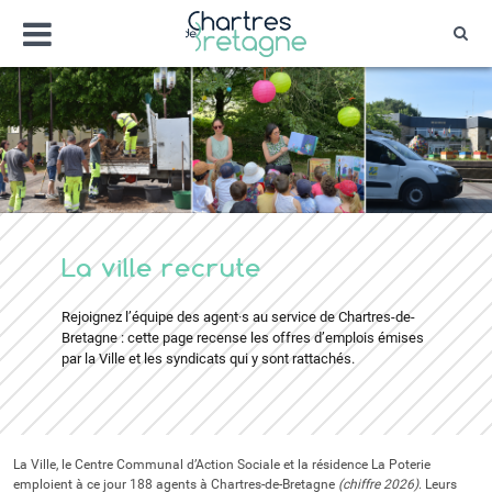
Aller
Menu
au
Rec
contenu
Bienvenue sur le site de la ville de Chartr
Ville Zéro phyto / 4 fleurs
La ville recrute
Rejoignez l’équipe des agent·s au service de Chartres-de-
Bretagne : cette page recense les offres d’emplois émises
par la Ville et les syndicats qui y sont rattachés.
La Ville, le Centre Communal d’Action Sociale et la résidence La Poterie
emploient à ce jour 188 agents à Chartres-de-Bretagne
(chiffre 2026)
. Leurs