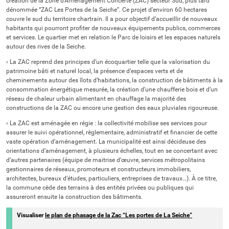
création de la Zone d’Aménagement Concerté (ZAC) secteur Sud, plus tard
dénommée “ZAC Les Portes de la Seiche”. Ce projet d’environ 60 hectares
couvre le sud du territoire chartrain. Il a pour objectif d’accueillir de nouveaux
habitants qui pourront profiter de nouveaux équipements publics, commerces
et services. Le quartier met en relation le Parc de loisirs et les espaces naturels
autour des rives de la Seiche.
› La ZAC reprend des principes d’un écoquartier telle que la valorisation du
patrimoine bâti et naturel local, la présence d’espaces verts et de
cheminements autour des îlots d’habitations, la construction de bâtiments à la
consommation énergétique mesurée, la création d’une chaufferie bois et d’un
réseau de chaleur urbain alimentant en chauffage la majorité des
constructions de la ZAC ou encore une gestion des eaux pluviales rigoureuse.
› La ZAC est aménagée en régie : la collectivité mobilise ses services pour
assurer le suivi opérationnel, règlementaire, administratif et financier de cette
vaste opération d’aménagement. La municipalité est ainsi décideuse des
orientations d’aménagement, à plusieurs échelles, tout en se concertant avec
d’autres partenaires (équipe de maitrise d’œuvre, services métropolitains
gestionnaires de réseaux, promoteurs et constructeurs immobiliers,
architectes, bureaux d’études, particuliers, entreprises de travaux…). À ce titre,
la commune cède des terrains à des entités privées ou publiques qui
assureront ensuite la construction des bâtiments.
Visualiser
le plan de phasage de la Zac “Les portes de La Seiche”