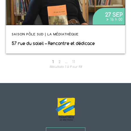
27 SEP
>
16 h 00
SAISON PÔLE SUD | LA MÉDIATHÈQUE
57 rue du soleil – Rencontre et dédicace
Pagination
1
2
…
11
Page suivante
>
Résultats 1 à 9 sur 98
des
publications