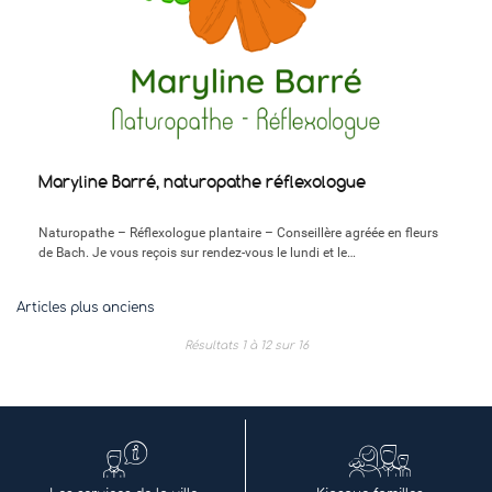
Maryline Barré, naturopathe réflexologue
Naturopathe – Réflexologue plantaire – Conseillère agréée en fleurs
de Bach. Je vous reçois sur rendez-vous le lundi et le…
Navigation
Articles plus anciens
des
Résultats 1 à 12 sur 16
articles