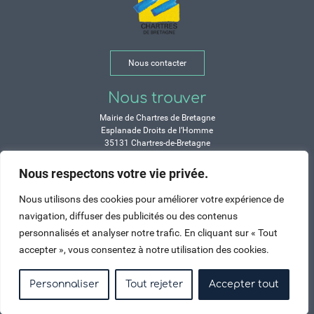
Nous contacter
Nous trouver
Mairie de Chartres de Bretagne
Esplanade Droits de l’Homme
35131 Chartres-de-Bretagne
Tél. 02 99 77 13 00
Nous respectons votre vie privée.
Horaires
Nous utilisons des cookies pour améliorer votre expérience de
Durant les congés d’été :
navigation, diffuser des publicités ou des contenus
Lundi, mardi, mercredi et vendredi :
personnalisés et analyser notre trafic. En cliquant sur « Tout
de 9h à 12h et de 14h à 17h
accepter », vous consentez à notre utilisation des cookies.
Jeudi : de 9h à 12h et de 15h à 17h
Samedi : fermé
Personnaliser
Tout rejeter
Accepter tout
Crédits
Mentions légales
Contactez-nous
Plan du site