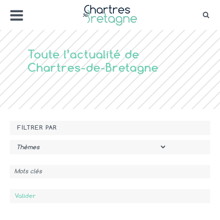
Aller
Menu
au
Rec
contenu
Bienvenue sur le site de la ville de Chartr
Ville Zéro phyto / 4 fleurs
Toute l’actualité de
Chartres-de-Bretagne
FILTRER PAR
Thème
Mots clés
Valider