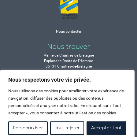
Nous contacter
Nous trouver
Mairie de Chartres de Bretagne
Esplanade Droits de l’Homme
35131 Chartres-de-Bretagne
Tél. 02 99 77 13 00
Nous respectons votre vie privée.
Horaires
Nous utilisons des cookies pour améliorer votre expérience de
Durant les congés d’été :
navigation, diffuser des publicités ou des contenus
Lundi, mardi, mercredi et vendredi :
personnalisés et analyser notre trafic. En cliquant sur « Tout
de 9h à 12h et de 14h à 17h
accepter », vous consentez à notre utilisation des cookies.
Jeudi : de 9h à 12h et de 15h à 17h
Samedi : fermé
Personnaliser
Tout rejeter
Accepter tout
Crédits
Mentions légales
Contactez-nous
Plan du site