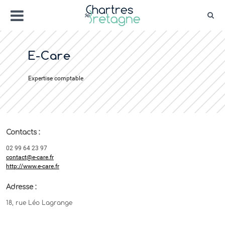
Aller
Menu
au
Rec
contenu
Bienvenue sur le site de la ville de Chartr
Ville Zéro phyto / 4 fleurs
E-Care
Expertise comptable
Contacts :
02 99 64 23 97
contact@e-care.fr
http://www.e-care.fr
Adresse :
18, rue Léo Lagrange