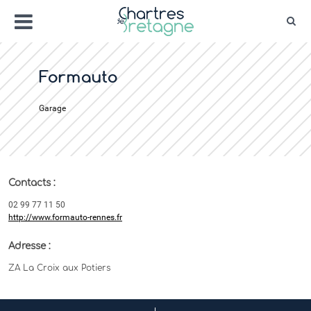
Aller
Menu
au
Rec
contenu
Bienvenue sur le site de la ville de Chartr
Ville Zéro phyto / 4 fleurs
Formauto
Garage
Contacts :
02 99 77 11 50
http://www.formauto-rennes.fr
Adresse :
ZA La Croix aux Potiers