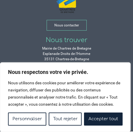
Nous contacter
Nous trouver
Mairie de Chartres de Bretagne
Esplanade Droits de l’Homme
35131 Chartres-de-Bretagne
Tél. 02 99 77 13 00
Nous respectons votre vie privée.
Horaires
Nous utilisons des cookies pour améliorer votre expérience de
Durant les congés d’été :
navigation, diffuser des publicités ou des contenus
Lundi, mardi, mercredi et vendredi :
personnalisés et analyser notre trafic. En cliquant sur « Tout
de 9h à 12h et de 14h à 17h
accepter », vous consentez à notre utilisation des cookies.
Jeudi : de 9h à 12h et de 15h à 17h
Samedi : fermé
Personnaliser
Tout rejeter
Accepter tout
Crédits
Mentions légales
Contactez-nous
Plan du site