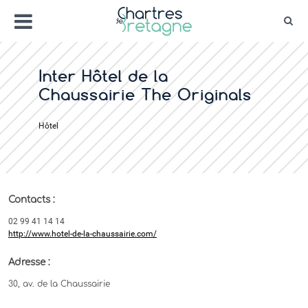
Aller
Menu
au
Rec
contenu
Bienvenue sur le site de la ville de Chartr
Ville Zéro phyto / 4 fleurs
Inter Hôtel de la
Chaussairie The Originals
Hôtel
Contacts :
02 99 41 14 14
http://www.hotel-de-la-chaussairie.com/
Adresse :
30, av. de la Chaussairie