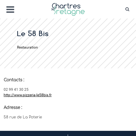
Aller
Menu
au
Rec
contenu
Bienvenue sur le site de la ville de Chartr
Ville Zéro phyto / 4 fleurs
Le 58 Bis
Restauration
Contacts :
02 99 41 30 25
http://www.pizzeria-le58bis.fr
Adresse :
58 rue de La Poterie