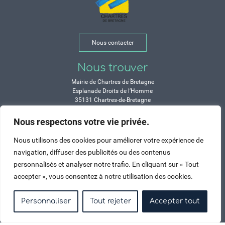
Nous contacter
Nous trouver
Mairie de Chartres de Bretagne
Esplanade Droits de l’Homme
35131 Chartres-de-Bretagne
Tél. 02 99 77 13 00
Nous respectons votre vie privée.
Horaires
Nous utilisons des cookies pour améliorer votre expérience de
Durant les congés d’été :
navigation, diffuser des publicités ou des contenus
Lundi, mardi, mercredi et vendredi :
personnalisés et analyser notre trafic. En cliquant sur « Tout
de 9h à 12h et de 14h à 17h
accepter », vous consentez à notre utilisation des cookies.
Jeudi : de 9h à 12h et de 15h à 17h
Samedi : fermé
Personnaliser
Tout rejeter
Accepter tout
Crédits
Mentions légales
Contactez-nous
Plan du site