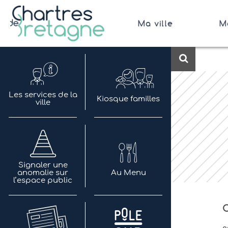
Aller
au
Ma ville
M
contenu
Bienvenue sur le site de la ville de Chartres de 
Ville Zéro phyto / 4 fleurs
Recherch
Les services de la
Kiosque familles
ville
Signaler une
anomalie sur
Au Menu
l’espace public
C