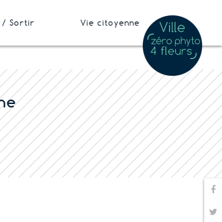
/ Sortir
Vie citoyenne
ne
Pa
Pa