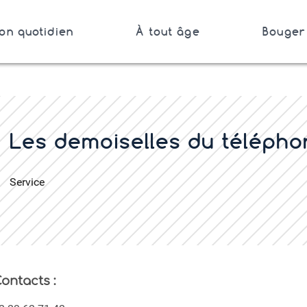
on quotidien
À tout âge
Bouger 
Bretagne
er
Les demoiselles du télépho
Service
ontacts :