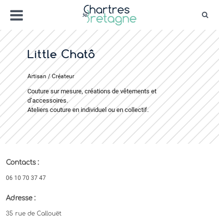
Aller
Menu
au
Rec
contenu
Bienvenue sur le site de la ville de Chartr
Ville Zéro phyto / 4 fleurs
Little Chatô
Artisan / Créateur
Couture sur mesure, créations de vêtements et
d’accessoires.
Ateliers couture en individuel ou en collectif.
Contacts :
06 10 70 37 47
Adresse :
35 rue de Callouët