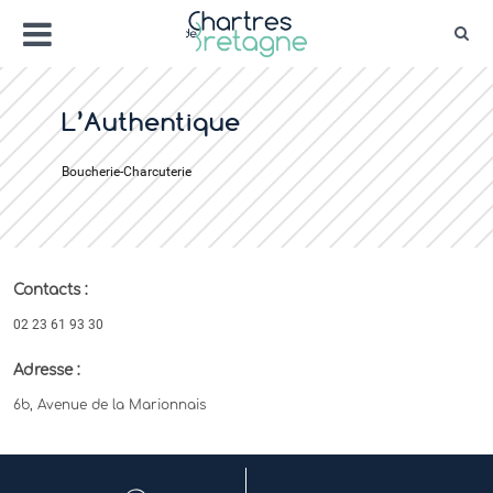
Aller
Menu
au
Rec
contenu
Bienvenue sur le site de la ville de Chartr
Ville Zéro phyto / 4 fleurs
L’Authentique
Boucherie-Charcuterie
Contacts :
02 23 61 93 30
Adresse :
6b, Avenue de la Marionnais