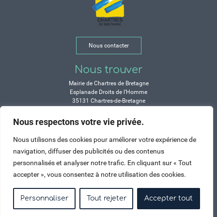
Nous contacter
Nous trouver
Mairie de Chartres de Bretagne
Esplanade Droits de l’Homme
35131 Chartres-de-Bretagne
Tél. 02 99 77 13 00
Nous respectons votre vie privée.
Horaires
Nous utilisons des cookies pour améliorer votre expérience de
Durant les congés d’été :
navigation, diffuser des publicités ou des contenus
Lundi, mardi, mercredi et vendredi :
personnalisés et analyser notre trafic. En cliquant sur « Tout
de 9h à 12h et de 14h à 17h
accepter », vous consentez à notre utilisation des cookies.
Jeudi : de 9h à 12h et de 15h à 17h
Samedi : fermé
Personnaliser
Tout rejeter
Accepter tout
Crédits
Mentions légales
Contactez-nous
Plan du site