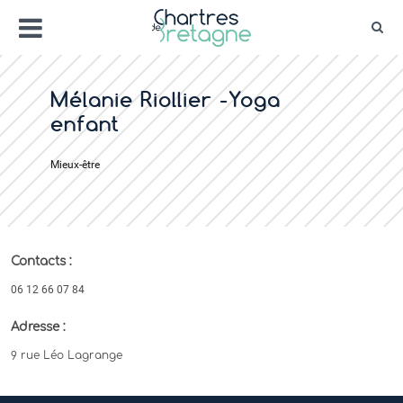
Aller
Menu
au
Rec
contenu
Bienvenue sur le site de la ville de Chartr
Ville Zéro phyto / 4 fleurs
Mélanie Riollier -Yoga
enfant
Mieux-être
Contacts :
06 12 66 07 84
Adresse :
9 rue Léo Lagrange