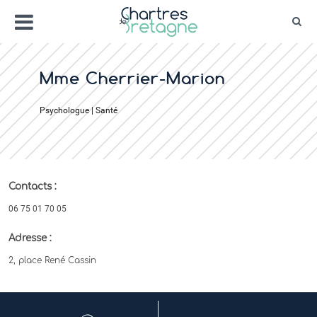
Aller
Menu
au
Rec
contenu
Bienvenue sur le site de la ville de Chartr
Ville Zéro phyto / 4 fleurs
Mme Cherrier-Marion
Psychologue | Santé
Contacts :
06 75 01 70 05
Adresse :
2, place René Cassin