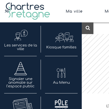
Aller
au
Ma ville
M
contenu
Bienvenue sur le site de la ville de Chartres de 
Ville Zéro phyto / 4 fleurs
Recherch
Les services de la
Kiosque familles
ville
Signaler une
anomalie sur
Au Menu
l’espace public
L