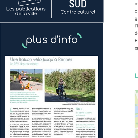
m
Les publications
o
Centre culturel
de la ville
g
l
d
plus d'info
E
e
L