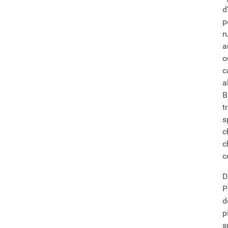
d
p
r
a
o
c
a
B
t
s
c
c
c
D
P
d
p
s