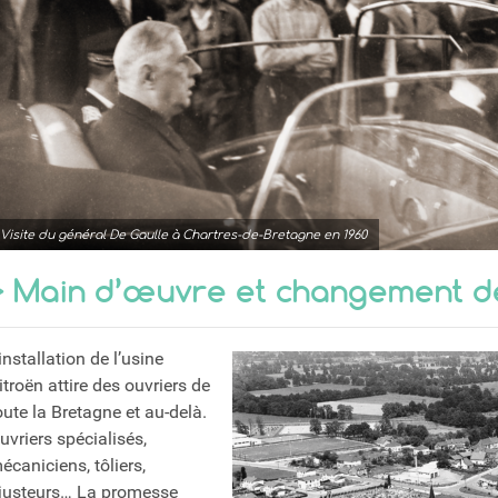
Visite du général De Gaulle à Chartres-de-Bretagne en 1960
> Main d’œuvre et changement 
’installation de l’usine
itroën attire des ouvriers de
oute la Bretagne et au-delà.
uvriers spécialisés,
écaniciens, tôliers,
justeurs… La promesse