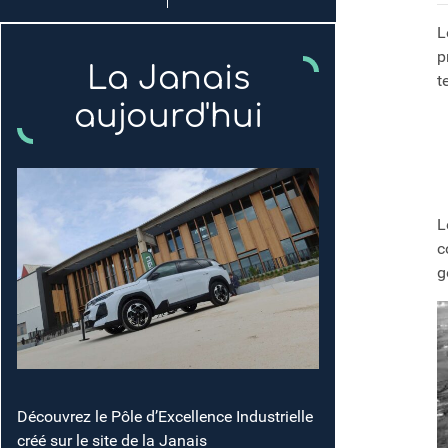
L
p
La Janais
t
aujourd'hui
L
c
g
Découvrez le Pôle d’Excellence Industrielle
créé sur le site de la Janais