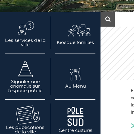
Recherch
Les services de la
Kiosque familles
ville
Signaler une
anomalie sur
Au Menu
E
l’espace public
c
l
i
Les publications
Centre culturel
de la ville