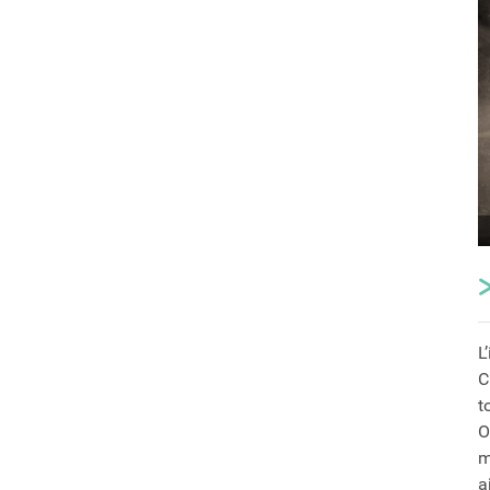
L
C
t
O
m
a