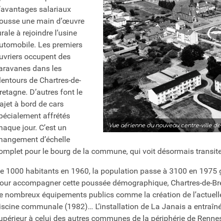
’avantages salariaux
ousse une main d’œuvre
urale à rejoindre l’usine
utomobile. Les premiers
uvriers occupent des
aravanes dans les
lentours de Chartres-de-
retagne. D’autres font le
rajet à bord de cars
pécialement affrétés
Vue aérienne du nouveau centre-ville de
haque jour. C’est un
hangement d’échelle
omplet pour le bourg de la commune, qui voit désormais transit
e 1000 habitants en 1960, la population passe à 3100 en 1975 gr
our accompagner cette poussée démographique, Chartres-de-Bre
e nombreux équipements publics comme la création de l’actuelle 
iscine communale (1982)… L’installation de La Janais a entraîn
upérieur à celui des autres communes de la périphérie de Renne