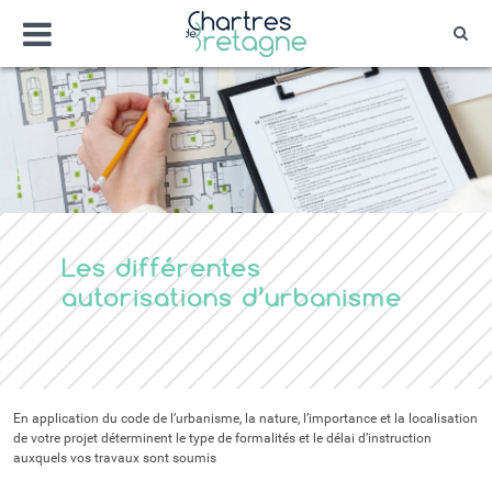
Aller
Menu
au
Rec
contenu
Bienvenue sur le site de la ville de Chartr
Ville Zéro phyto / 4 fleurs
Les différentes
autorisations d’urbanisme
En application du code de l’urbanisme, la nature, l’importance et la localisation
de votre projet déterminent le type de formalités et le délai d’instruction
auxquels vos travaux sont soumis