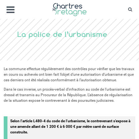
Aller
Menu
au
Rec
contenu
Bienvenue sur le site de la ville de Chartr
Ville Zéro phyto / 4 fleurs
La police de l’urbanisme
La commune effectue régulièrement des contrôles pour vérifier que les travaux
en cours ou achevés ont bien fait l’objet d’une autorisation d’urbanisme et que
ces derniers ont été réalisés conformément à l’autorisation obtenue.
Dans le cas inverse, un procès-verbal d’infraction au code de l’urbanisme est
dressé et transmis au Procureur de la République. L’absence de régularisation
de la situation expose le contrevenant à des poursuites judiciaires.
Selon l’article L480-4 du code de l’urbanisme, le contrevenant s’expose à
une amende allant de 1 200 € à 6 000 € par mètre carré de surface
construite.