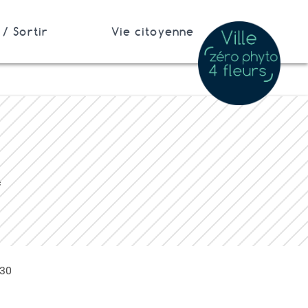
/ Sortir
Vie citoyenne
c
h30