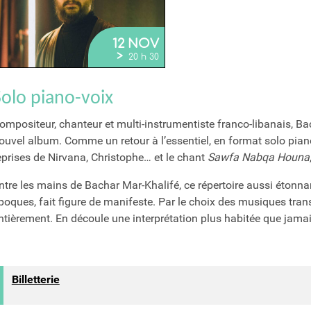
12 NOV
>
20 h 30
Solo piano-voix
ompositeur, chanteur et multi-instrumentiste franco-libanais, B
ouvel album. Comme un retour à l’essentiel, en format solo piano-
eprises de Nirvana, Christophe… et le chant
Sawfa Nabqa Houna
ntre les mains de Bachar Mar-Khalifé, ce répertoire aussi étonna
poques, fait figure de manifeste. Par le choix des musiques transp
ntièrement. En découle une interprétation plus habitée que jamais
Billetterie