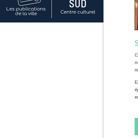
Les publications
Centre culturel
de la ville
C
n
r
E
é
e