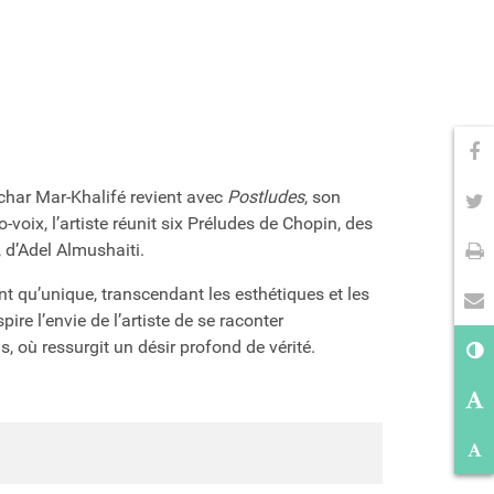
Pa
Pa
achar Mar-Khalifé revient avec
Postludes
, son
voix, l’artiste réunit six Préludes de Chopin, des
Im
, d’Adel Almushaiti.
En
nt qu’unique, transcendant les esthétiques et les
ire l’envie de l’artiste de se raconter
Co
, où ressurgit un désir profond de vérité.
Ag
Ré