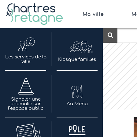
Aller
au
Ma ville
M
contenu
Bienvenue sur le site de la ville de Chartres de 
Ville Zéro phyto / 4 fleurs
Recherch
Les services de la
Kiosque familles
ville
Signaler une
anomalie sur
Au Menu
l’espace public