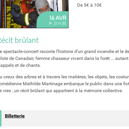
De 5€ à 10€
16 AVR
>
21 h 00
écit brûlant
e spectacle-concert raconte l’histoire d’un grand incendie et le 
ilote de Canadair, femme chasseur vivant dans la forêt … autant
’appels et de chants.
u creux des arbres et à travers les matières, les objets, les cost
omédienne Mathilde Martinage embarque le public dans une ficti
e vies ; un récit brûlant qui appartient à la mémoire collective.
Billetterie