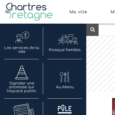
Aller
au
Ma ville
M
contenu
Bienvenue sur le site de la ville de Chartres de 
Ville Zéro phyto / 4 fleurs
Recherch
Les services de la
Kiosque familles
ville
Signaler une
anomalie sur
Au Menu
l’espace public