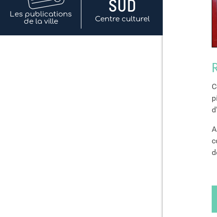
Les publications
Centre culturel
de la ville
R
C
p
d
A
c
d