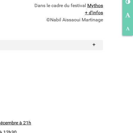
Dans le cadre du festival
Mythos
Ag
+ d’infos
©Nabil Aissaoui Martinage
Ré
décembre à 21h
r à 12h30