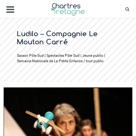
Aller
Menu
au
Rec
contenu
Bienvenue sur le site de la ville de Chartr
Ville Zéro phyto / 4 fleurs
Ludilo – Compagnie Le
Mouton Carré
Saison Pôle Sud | Spectacles Pôle Sud | Jeune public |
Semaine Nationale de La Petite Enfance / tout public