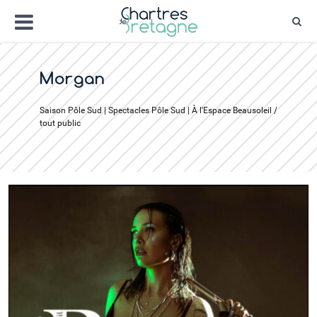
Aller
Menu
au
Rec
contenu
Bienvenue sur le site de la ville de Chartr
Ville Zéro phyto / 4 fleurs
Morgan
Saison Pôle Sud | Spectacles Pôle Sud | À l'Espace Beausoleil /
tout public