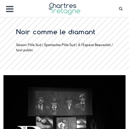
Aller
Menu
au
Rec
contenu
Bienvenue sur le site de la ville de Chartr
Ville Zéro phyto / 4 fleurs
Noir comme le diamant
Saison Pôle Sud | Spectacles Pôle Sud | À l'Espace Beausoleil /
tout public