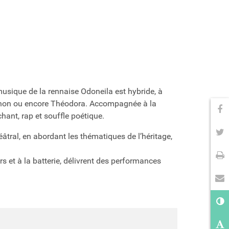
usique de la rennaise Odoneila est hybride, à
, Ichon ou encore Théodora. Accompagnée à la
Pa
hant, rap et souffle poétique.
Pa
héâtral, en abordant les thématiques de l’héritage,
Im
rs et à la batterie, délivrent des performances
En
Co
Ag