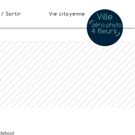
/ Sortir
Vie citoyenne
c
 debout