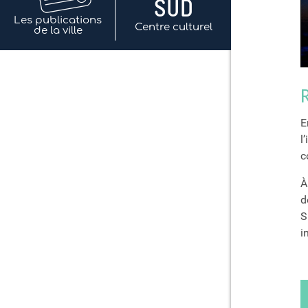
Les publications
Centre culturel
de la ville
E
l
c
À
d
S
i