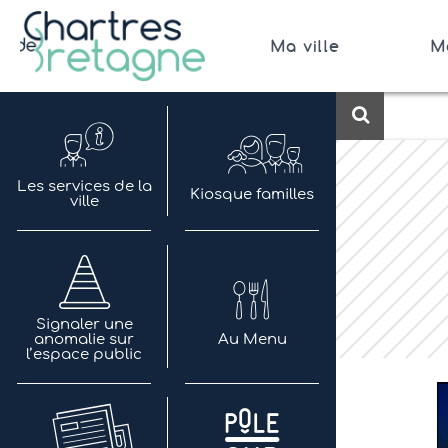
Aller
au
Ma ville
M
contenu
Bienvenue sur le site de la ville de Chartres de 
Ville Zéro phyto / 4 fleurs
Recherch
Les services de la
Kiosque familles
ville
Signaler une
anomalie sur
Au Menu
l’espace public