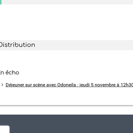
Distribution
n écho
Déjeuner sur scène avec Odoneila : jeudi 5 novembre à 12h3