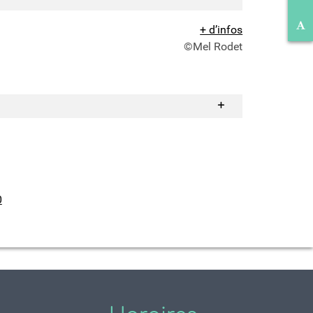
Ré
+ d’infos
©Mel Rodet
0