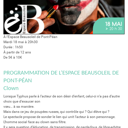
18 MAI
>
20 h 30
À l'Espace Beausoleil de Pont-Péan
Mardi 18 mai à 20h30
Durée : 1h50
À partir de 12 ans
De 5€ à 10€
PROGRAMMATION DE L’ESPACE BEAUSOLEIL DE
PONT-PÉAN
Clown
Lorsque Typhus parle à l’acteur de son désir d’enfant, celui-ci n’a pas d’autre
choix que d’exaucer son
vœu… à sa manière.
Mais dans ce jeu de poupées russes, qui contrôle qui ? Qui élève qui ?
Le spectacle propose de sonder le lien qui unit l’acteur à son personnage.
L’homme social face au clown sans filtre.
Il y sera question d’éducation, de transmission, de garde-fous, de libre-arbitre,