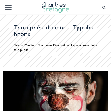
Aller
Menu
au
Rec
contenu
Bienvenue sur le site de la ville de Chartr
Ville Zéro phyto / 4 fleurs
Trop près du mur – Typuhs
Bronx
Saison Pôle Sud | Spectacles Pôle Sud | À l'Espace Beausoleil /
tout public