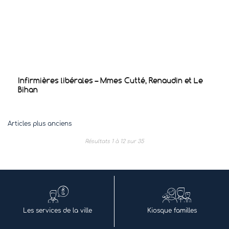
Infirmières libérales – Mmes Cutté, Renaudin et Le
Bihan
Navigation
Articles plus anciens
des
Résultats 1 à 12 sur 35
articles
Les services de la ville
Kiosque familles