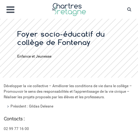
Aller
Menu
au
Rec
contenu
Bienvenue sur le site de la ville de Chartr
Ville Zéro phyto / 4 fleurs
Foyer socio-éducatif du
collège de Fontenay
Enfance et Jeunesse
Développer la vie collective – Améliorer les conditions de vie dans le collège –
Promouvoir le sens des responsabilités et l’apprentissage de la vie civique –
Réaliser les projets proposés par les élèves et les professeurs.
Président : Gildas Delesne
Contacts :
02 99 77 16 00