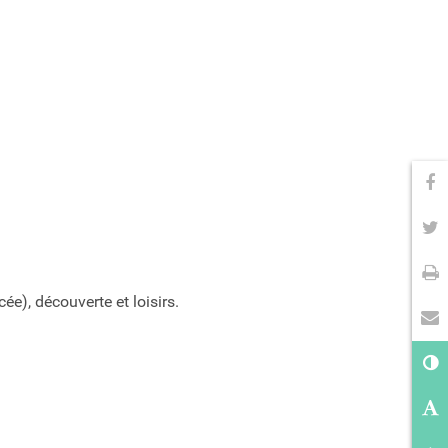
Pa
Pa
Im
ée), découverte et loisirs.
En
Co
Ag
Ré