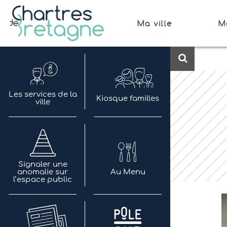
Aller
au
Ma ville
M
contenu
Bienvenue sur le site de la ville de Chartres de 
Ville Zéro phyto / 4 fleurs
Recherch
Les services de la
Kiosque familles
ville
Signaler une
anomalie sur
Au Menu
l’espace public