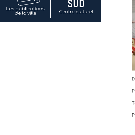
Les publications
Centre culturel
de la ville
D
P
T
P