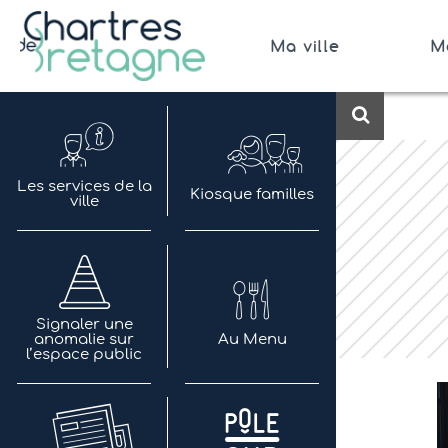
Aller
au
Ma ville
M
contenu
Bienvenue sur le site de la ville de Chartres de 
Ville Zéro phyto / 4 fleurs
Recherch
Les services de la
Kiosque familles
ville
Signaler une
anomalie sur
Au Menu
l’espace public