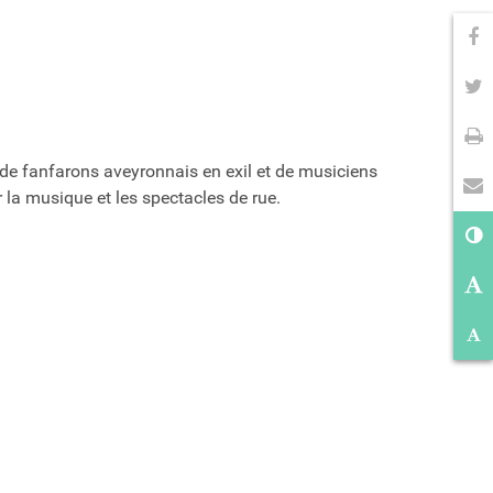
Pa
Pa
Im
 de fanfarons aveyronnais en exil et de musiciens
En
r la musique et les spectacles de rue.
Co
Ag
Ré