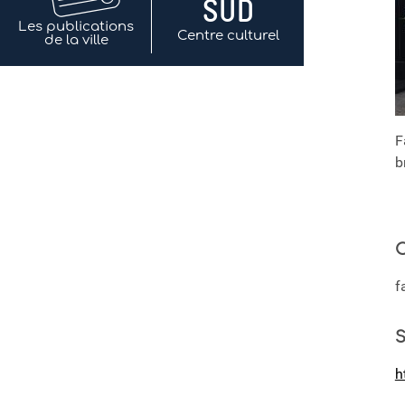
Les publications
Centre culturel
de la ville
F
b
C
f
S
h