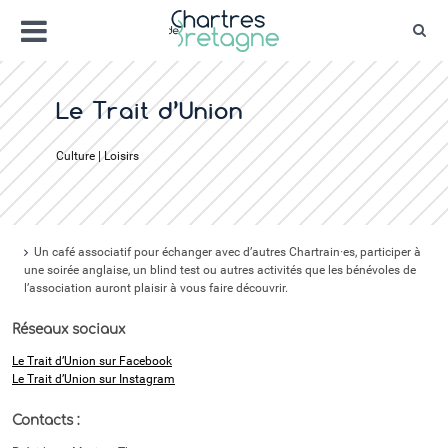
Aller
Menu
au
Rec
contenu
Bienvenue sur le site de la ville de Chartr
Ville Zéro phyto / 4 fleurs
Le Trait d’Union
Culture | Loisirs
Un café associatif pour échanger avec d’autres Chartrain·es, participer à
une soirée anglaise, un blind test ou autres activités que les bénévoles de
l’association auront plaisir à vous faire découvrir.
Réseaux sociaux
Le Trait d’Union sur Facebook
Le Trait d’Union sur Instagram
Contacts :