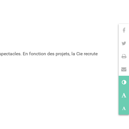
Pa
Pa
Im
ectacles. En fonction des projets, la Cie recrute
En
Co
Ag
Ré