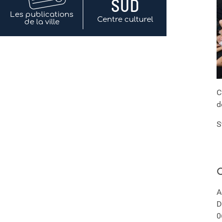
Les publications
Centre culturel
de la ville
C
d
S
C
A
D
0