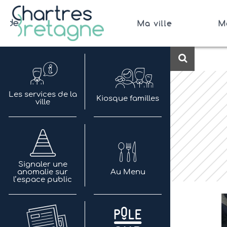
Aller
au
Ma ville
M
contenu
Bienvenue sur le site de la ville de Chartres de 
Ville Zéro phyto / 4 fleurs
Recherch
Les services de la
Kiosque familles
ville
Signaler une
anomalie sur
Au Menu
l’espace public