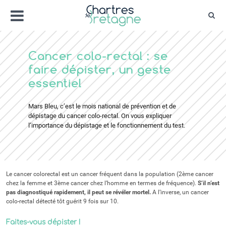
Aller
Menu
au
Rec
contenu
Bienvenue sur le site de la ville de Chartr
Ville Zéro phyto / 4 fleurs
Cancer colo-rectal : se
faire dépister, un geste
essentiel
Mars Bleu, c’est le mois national de prévention et de
dépistage du cancer colo-rectal. On vous expliquer
l’importance du dépistage et le fonctionnement du test.
Le cancer colorectal est un cancer fréquent dans la population (2ème cancer
chez la femme et 3ème cancer chez l’homme en termes de fréquence).
S’il n’est
pas diagnostiqué rapidement, il peut se révéler mortel.
A l’inverse, un cancer
colo-rectal détecté tôt guérit 9 fois sur 10.
Faites-vous dépister !