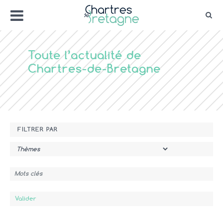
Aller
Menu
au
Rec
contenu
Bienvenue sur le site de la ville de Chartr
Ville Zéro phyto / 4 fleurs
Toute l’actualité de
Chartres-de-Bretagne
FILTRER PAR
Thème
Mots clés
Valider