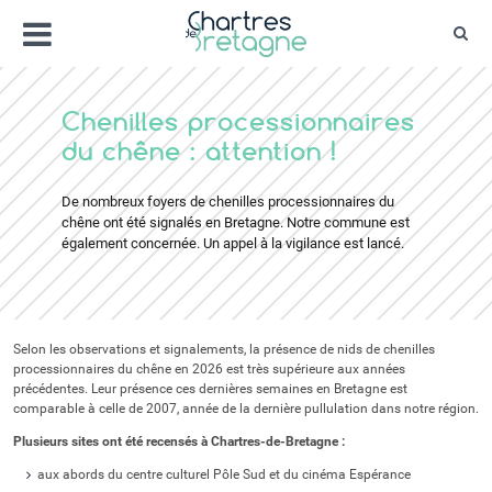
Aller
Menu
au
Rec
contenu
Bienvenue sur le site de la ville de Chartr
Ville Zéro phyto / 4 fleurs
Chenilles processionnaires
du chêne : attention !
De nombreux foyers de chenilles processionnaires du
chêne ont été signalés en Bretagne. Notre commune est
également concernée. Un appel à la vigilance est lancé.
Selon les observations et signalements, la présence de nids de chenilles
processionnaires du chêne en 2026 est très supérieure aux années
précédentes. Leur présence ces dernières semaines en Bretagne est
comparable à celle de 2007, année de la dernière pullulation dans notre région.
Plusieurs sites ont été recensés à Chartres-de-Bretagne :
aux abords du centre culturel Pôle Sud et du cinéma Espérance